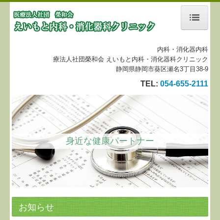
内科・消化器内科
ホーム
療法人社団榮和会 えいもと内科・消化器科クリニック
静岡県静岡市葵区瀬名3丁目38-9
当院について
TEL:
054-655-2111
診療案内
施設、設備など
身近な健康パートナー
施設基準について
地図、交通案内
リンク集
お知らせ
個人情報保護方針