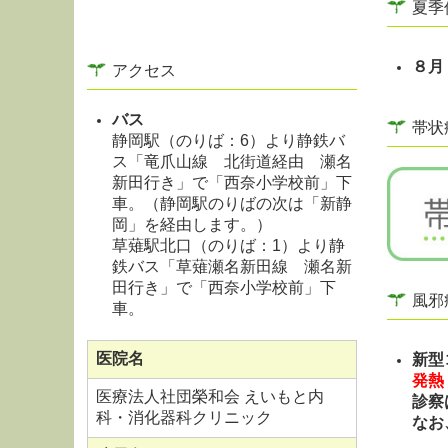
夏季
８月
アクセス
バス
帯状
静岡駅（のりば：6）より静鉄バ
ス「竜爪山線 北街道経由 瀬名
新田行き」で「西奈小学校前」下
車。（静岡駅のりばの次は「新静
岡」を経由します。）
草薙駅北口（のりば：1）より静
鉄バス「草薙瀬名新田線 瀬名新
田行き」で「西奈小学校前」下
風邪
車。
医院名
新型
発熱
医療法人社団榮和会 えいもと内
診察
科・消化器科クリニック
なお