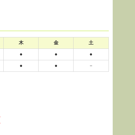
木
金
土
●
●
●
●
●
－
。
。