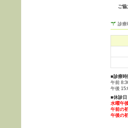
再診
ご協
診療
■診療時
午前
8:
午後
15
■休診日
水曜午
午前の
午後の初