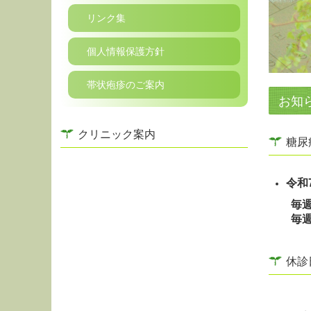
リンク集
個人情報保護方針
帯状疱疹のご案内
お知
クリニック案内
糖尿
令和
毎週
毎
休診