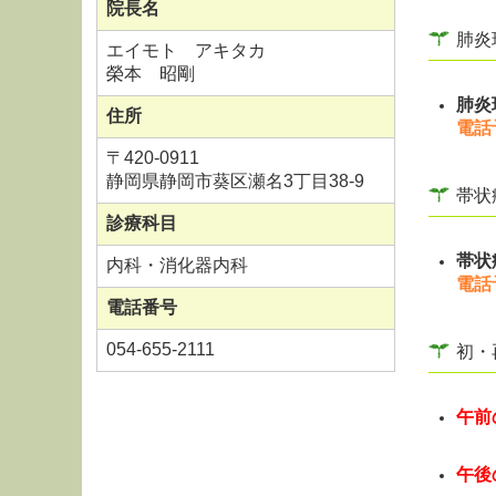
院長名
肺炎
エイモト アキタカ
榮本 昭剛
肺炎
住所
電話
〒
420-0911
静岡県静岡市葵区瀬名3丁目38-9
帯状
診療科目
帯状
内科・消化器内科
電話
電話番号
054-655-2111
初・
午前
再診
午後