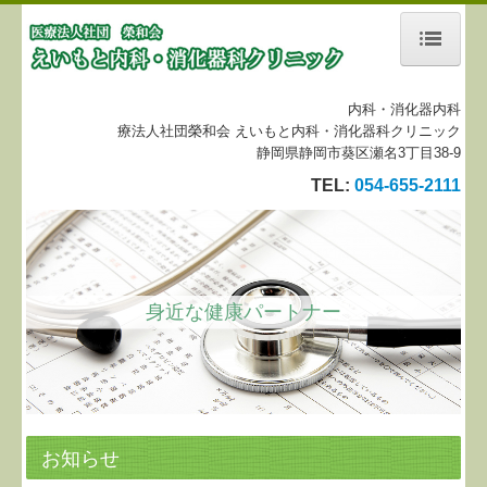
内科・消化器内科
ホーム
療法人社団榮和会 えいもと内科・消化器科クリニック
静岡県静岡市葵区瀬名3丁目38-9
当院について
TEL:
054-655-2111
診療案内
施設、設備など
身近な健康パートナー
施設基準について
地図、交通案内
リンク集
お知らせ
個人情報保護方針