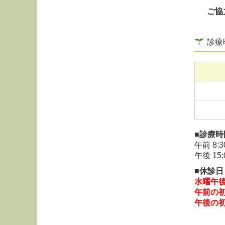
再診
ご協
診療
■診療時
午前
8:
午後
15
■休診日
水曜午
午前の
午後の初