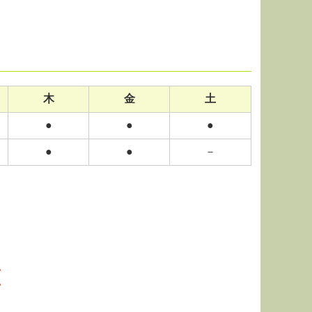
木
金
土
●
●
●
●
●
－
。
。