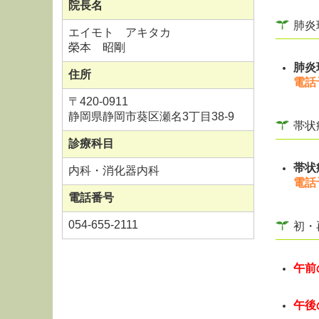
院長名
肺炎
エイモト アキタカ
榮本 昭剛
肺炎
住所
電話
〒
420-0911
静岡県静岡市葵区瀬名3丁目38-9
帯状
診療科目
帯状
内科・消化器内科
電話
電話番号
054-655-2111
初・
午前
再診
午後