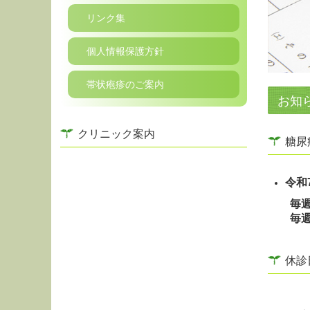
リンク集
個人情報保護方針
帯状疱疹のご案内
お知
クリニック案内
糖尿
令和
毎週
毎
休診