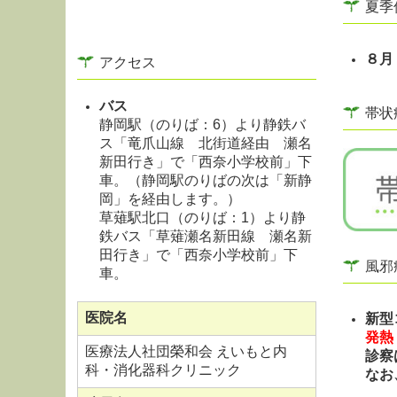
夏季
８月
アクセス
バス
帯状
静岡駅（のりば：6）より静鉄バ
ス「竜爪山線 北街道経由 瀬名
新田行き」で「西奈小学校前」下
車。（静岡駅のりばの次は「新静
岡」を経由します。）
草薙駅北口（のりば：1）より静
鉄バス「草薙瀬名新田線 瀬名新
田行き」で「西奈小学校前」下
風邪
車。
医院名
新型
発熱
医療法人社団榮和会 えいもと内
診察
科・消化器科クリニック
なお