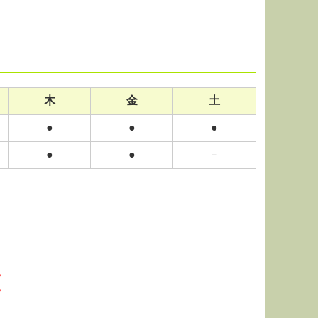
木
金
土
●
●
●
●
●
－
。
。