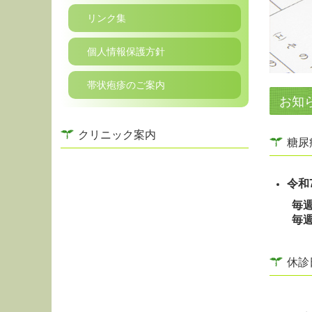
リンク集
個人情報保護方針
帯状疱疹のご案内
お知
クリニック案内
糖尿
令和
毎週
毎
休診