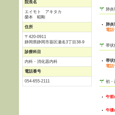
院長名
肺炎
エイモト アキタカ
榮本 昭剛
肺炎
住所
電話
〒
420-0911
静岡県静岡市葵区瀬名3丁目38-9
帯状
診療科目
帯状
内科・消化器内科
電話
電話番号
054-655-2111
初・
午前
再診
午後