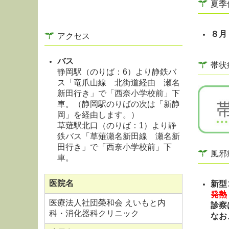
夏季
８月
アクセス
バス
帯状
静岡駅（のりば：6）より静鉄バ
ス「竜爪山線 北街道経由 瀬名
新田行き」で「西奈小学校前」下
車。（静岡駅のりばの次は「新静
岡」を経由します。）
草薙駅北口（のりば：1）より静
鉄バス「草薙瀬名新田線 瀬名新
田行き」で「西奈小学校前」下
風邪
車。
医院名
新型
発熱
医療法人社団榮和会 えいもと内
診察
科・消化器科クリニック
なお