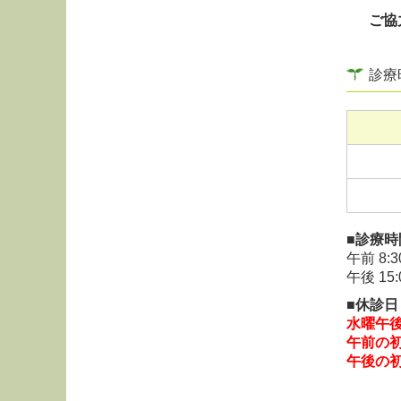
再診
ご協
診療
■診療時
午前
8:
午後
15
■休診日
水曜午
午前の
午後の初